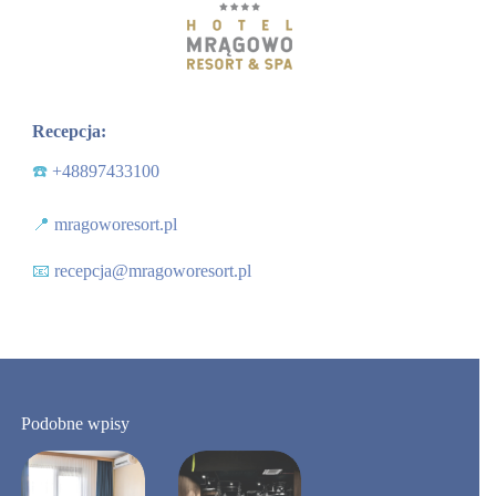
Recepcja:
☎️
+48897433100
📍
mragoworesort.pl
📧
recepcja@mragoworesort.pl
Podobne wpisy