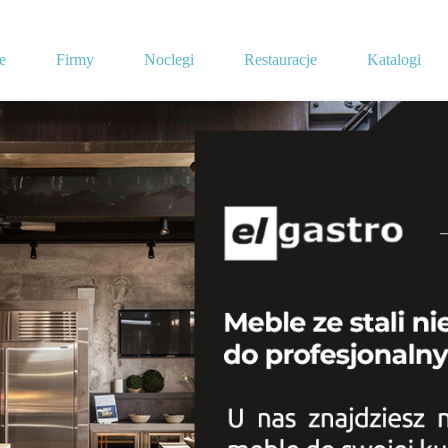
e
Firmy
Noclegi
Restauracje
Katalogi
Brak
wyników